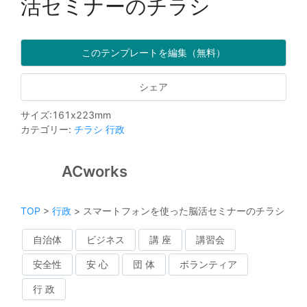
活セミナーのチラシ
このテンプレートを編集（無料）
シェア
サイズ
:
161
x
223
mm
カテゴリー
:
チラシ
行政
ACworks
TOP
>
行政
>
スマートフォンを使った脳活セミナーのチラシ
自治体
ビジネス
講 座
講習会
安全性
安 心
団 体
ボランティア
行 政