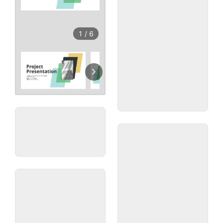
1
/
6