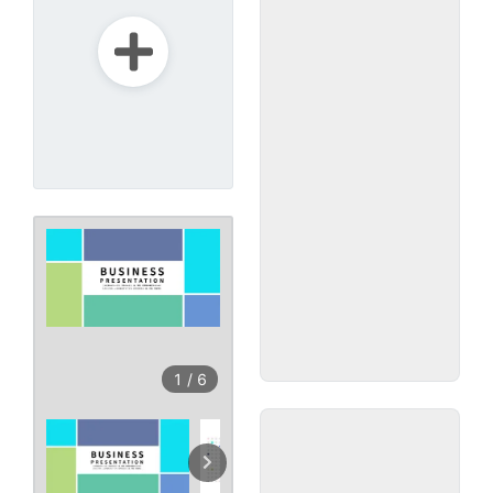
1
/
6