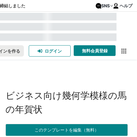
締結しました
SNS
ヘルプ
無料会員登録
インを作る
ログイン
ビジネス向け幾何学模様の馬
の年賀状
このテンプレートを編集（無料）