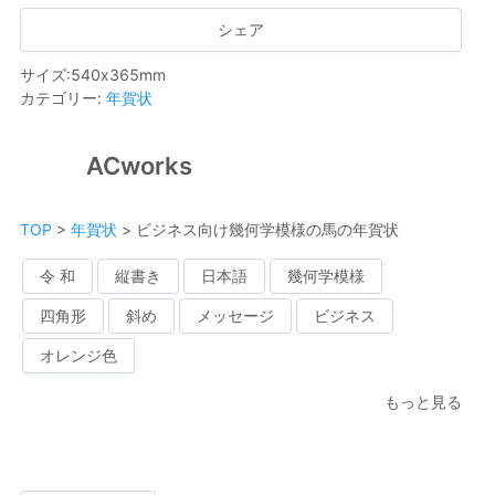
シェア
サイズ
:
540
x
365
mm
カテゴリー
:
年賀状
ACworks
TOP
>
年賀状
>
ビジネス向け幾何学模様の馬の年賀状
令 和
縦書き
日本語
幾何学模様
四角形
斜め
メッセージ
ビジネス
オレンジ色
もっと見る