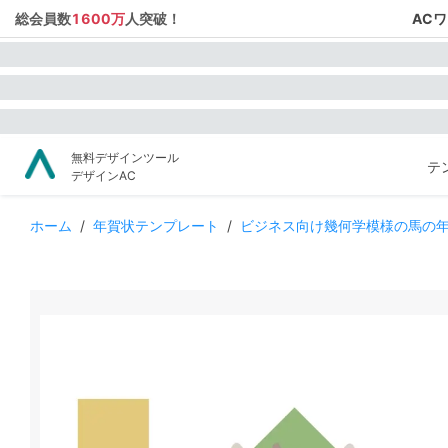
総会員数
1600万
人突破！
AC
無料デザインツール
テ
デザインAC
ホーム
/
年賀状テンプレート
/
ビジネス向け幾何学模様の馬の