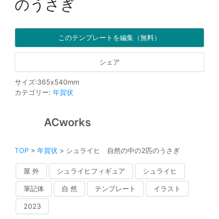
のうさぎ
このテンプレートを編集（無料）
シェア
サイズ
:
365
x
540
mm
カテゴリー
:
年賀状
ACworks
TOP
>
年賀状
>
シュライヒ 自然の中の2匹のうさぎ
屋 外
シュライヒフィギュア
シュライヒ
筆記体
自 然
テンプレート
イラスト
2023