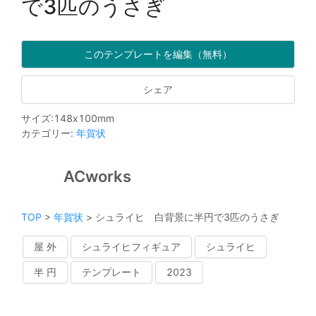
で3匹のうさぎ
このテンプレートを編集（無料）
シェア
サイズ
:
148
x
100
mm
カテゴリー
:
年賀状
ACworks
TOP
>
年賀状
>
シュライヒ 白背景に半円で3匹のうさぎ
屋 外
シュライヒフィギュア
シュライヒ
半 円
テンプレート
2023