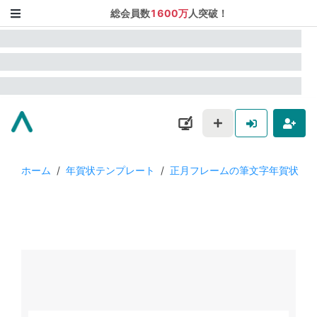
総会員数
1600万
人突破！
ホーム
/
年賀状テンプレート
/
正月フレームの筆文字年賀状