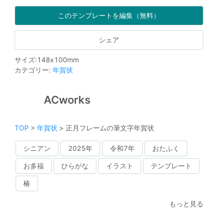
このテンプレートを編集（無料）
シェア
サイズ
:
148
x
100
mm
カテゴリー
:
年賀状
ACworks
TOP
>
年賀状
>
正月フレームの筆文字年賀状
シニアン
2025年
令和7年
おたふく
お多福
ひらがな
イラスト
テンプレート
椿
もっと見る