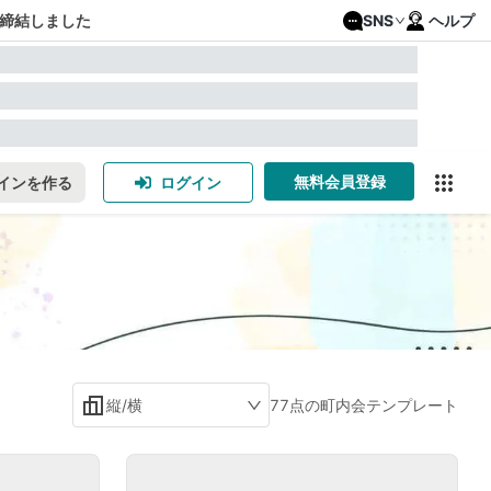
締結しました
SNS
ヘルプ
無料会員登録
インを作る
ログイン
縦/横
77点の町内会テンプレート