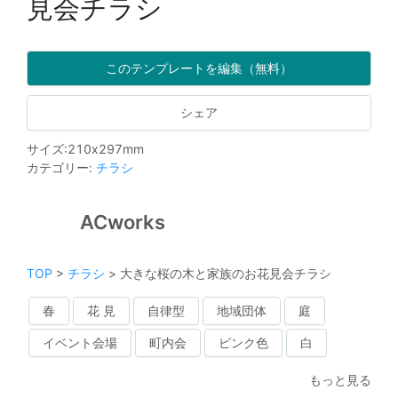
見会チラシ
このテンプレートを編集（無料）
シェア
サイズ
:
210
x
297
mm
カテゴリー
:
チラシ
ACworks
TOP
>
チラシ
>
大きな桜の木と家族のお花見会チラシ
春
花 見
自律型
地域団体
庭
イベント会場
町内会
ピンク色
白
もっと見る