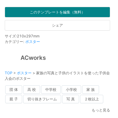
このテンプレートを編集（無料）
シェア
サイズ
:
210
x
297
mm
カテゴリー
:
ポスター
ACworks
TOP
>
ポスター
>
家族の写真と子供のイラストを使った子供会
入会のポスター
団 体
高 校
中学校
小学校
家 族
親 子
切り抜きフレーム
写 真
２枚以上
もっと見る