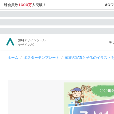
総会員数
1600万
人突破！
AC
無料デザインツール
テ
デザインAC
ホーム
/
ポスターテンプレート
/
家族の写真と子供のイラスト