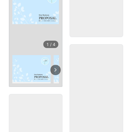
1
/
4