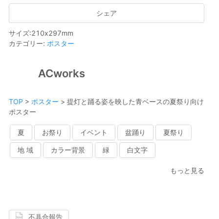
シェア
サイズ
:
210
x
297
mm
カテゴリー
:
ポスター
ACworks
TOP
>
ポスター
>
提灯と踊る姿を映した青ベースの夏祭り向け
ポスター
夏
お祭り
イベント
盆踊り
夏祭り
地 域
カラー背景
緑
白文字
もっと見る
不具合報告