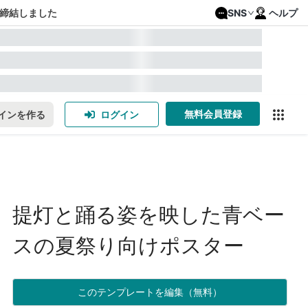
締結しました
SNS
ヘルプ
無料会員登録
インを作る
ログイン
提灯と踊る姿を映した青ベー
スの夏祭り向けポスター
このテンプレートを編集（無料）