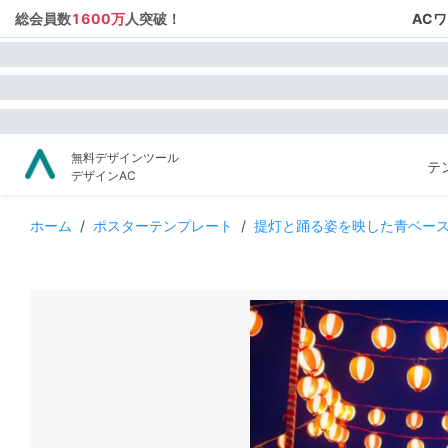
総会員数
1600万
人突破！
AC
無料デザインツール
テ
デザインAC
ホーム
/
ポスターテンプレート
/
提灯と踊る姿を映した青ベー