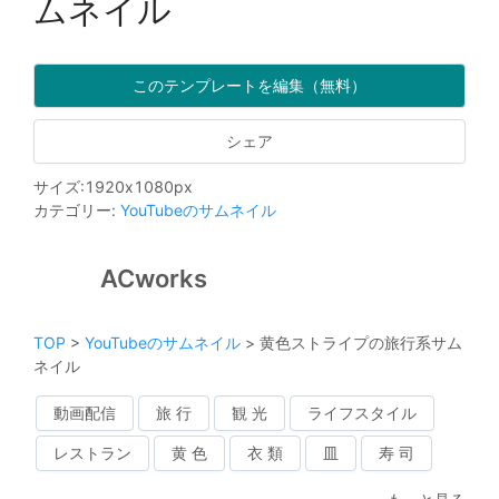
ムネイル
このテンプレートを編集（無料）
シェア
サイズ
:
1920
x
1080
px
カテゴリー
:
YouTubeのサムネイル
ACworks
TOP
>
YouTubeのサムネイル
>
黄色ストライプの旅行系サム
ネイル
動画配信
旅 行
観 光
ライフスタイル
レストラン
黄 色
衣 類
皿
寿 司