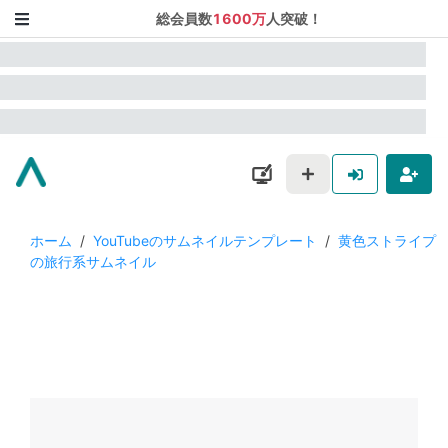
総会員数
1600万
人突破！
ホーム
/
YouTubeのサムネイルテンプレート
/
黄色ストライプ
の旅行系サムネイル