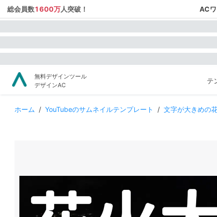
総会員数
1600万
人突破！
AC
無料デザインツール
テ
デザインAC
ホーム
/
YouTubeのサムネイルテンプレート
/
文字が大きめの花