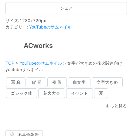
シェア
サイズ
:
1280
x
720
px
カテゴリー
:
YouTubeのサムネイル
ACworks
TOP
>
YouTubeのサムネイル
>
文字が大きめの花火関連向け
youtubeサムネイル
写 真
背 景
夜 景
白文字
文字大きめ
ゴシック体
花火大会
イベント
夏
もっと見る
不具合報告