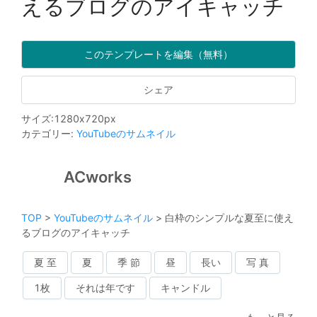
えるブログのアイキャッチ
このテンプレートを編集（無料）
シェア
サイズ
:
1280
x
720
px
カテゴリー
:
YouTubeのサムネイル
ACworks
TOP
>
YouTubeのサムネイル
>
白枠のシンプルな夏至に使え
るブログのアイキャッチ
夏 至
夏
季 節
昼
長い
写 真
1枚
それは年です
キャンドル