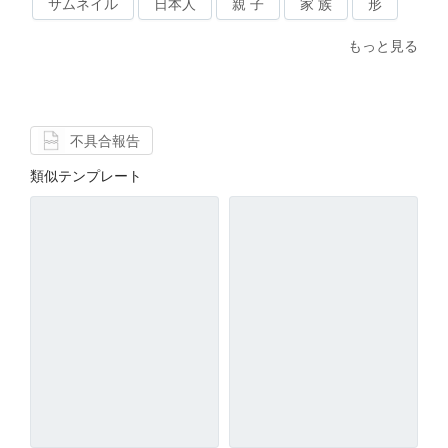
サムネイル
日本人
親 子
家 族
形
もっと見る
不具合報告
類似テンプレート