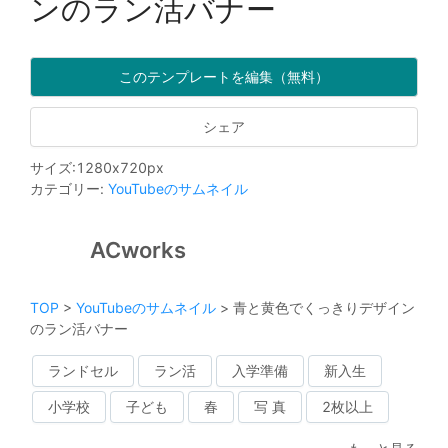
ンのラン活バナー
このテンプレートを編集（無料）
シェア
サイズ
:
1280
x
720
px
カテゴリー
:
YouTubeのサムネイル
ACworks
TOP
>
YouTubeのサムネイル
>
青と黄色でくっきりデザイン
のラン活バナー
ランドセル
ラン活
入学準備
新入生
小学校
子ども
春
写 真
2枚以上