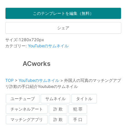
このテンプレートを編集（無料）
シェア
サイズ
:
1280
x
720
px
カテゴリー
:
YouTubeのサムネイル
ACworks
TOP
>
YouTubeのサムネイル
>
外国人の写真のマッチングアプ
リ詐欺の手口紹介Youtubeのサムネイル
ユーチューブ
サムネイル
タイトル
チャンネルアート
詐 欺
犯 罪
マッチングアプリ
詐 欺
手 口