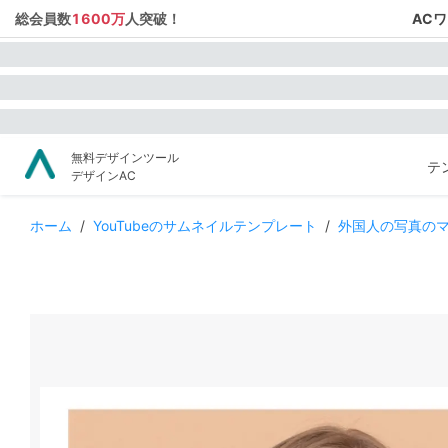
総会員数
1600万
人突破！
AC
無料デザインツール
テ
デザインAC
ホーム
/
YouTubeのサムネイルテンプレート
/
外国人の写真のマ