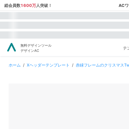
総会員数
1600万
人突破！
AC
無料デザインツール
テ
デザインAC
ホーム
/
Xヘッダーテンプレート
/
赤緑フレームのクリスマスTwi