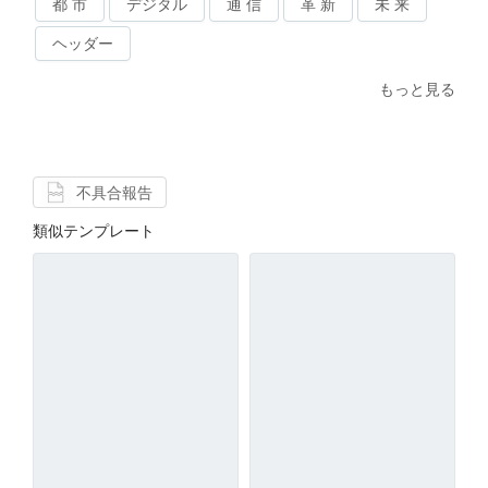
都 市
デジタル
通 信
革 新
未 来
ヘッダー
もっと見る
不具合報告
類似テンプレート