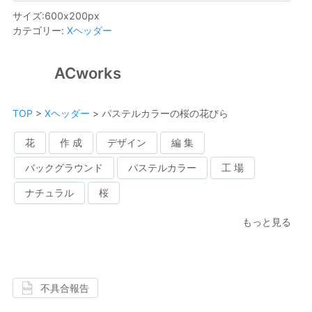
サイズ
:
600
x
200
px
カテゴリー
:
Xヘッダー
ACworks
TOP
>
Xヘッダー
>
パステルカラーの桜の花びら
花
作 成
デザイン
編 集
バックグラウンド
パステルカラー
工 場
ナチュラル
桜
もっと見る
不具合報告