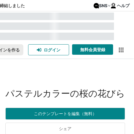
締結しました
SNS
ヘルプ
無料会員登録
インを作る
ログイン
パステルカラーの桜の花びら
このテンプレートを編集（無料）
シェア