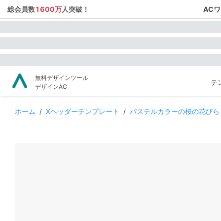
総会員数
1600万
人突破！
AC
無料デザインツール
テ
デザインAC
ホーム
/
Xヘッダーテンプレート
/
パステルカラーの桜の花びら