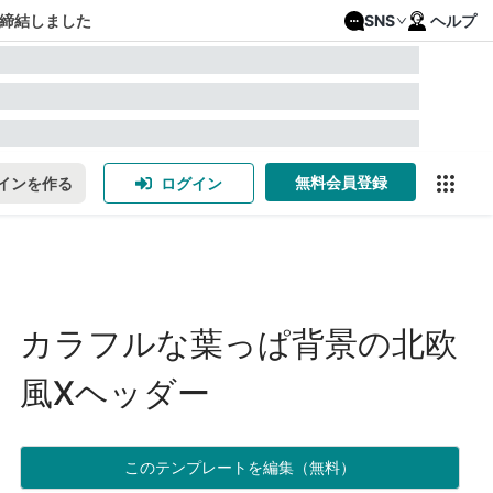
締結しました
SNS
ヘルプ
無料会員登録
インを作る
ログイン
カラフルな葉っぱ背景の北欧
風Xヘッダー
このテンプレートを編集（無料）