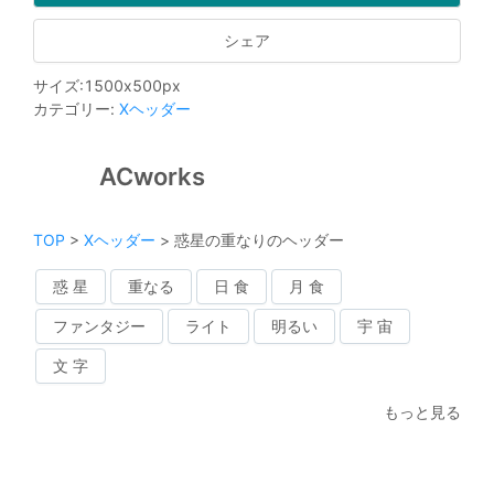
シェア
サイズ
:
1500
x
500
px
カテゴリー
:
Xヘッダー
ACworks
TOP
>
Xヘッダー
>
惑星の重なりのヘッダー
惑 星
重なる
日 食
月 食
ファンタジー
ライト
明るい
宇 宙
文 字
もっと見る