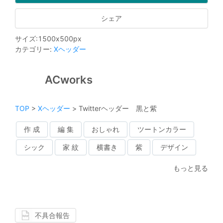
シェア
サイズ
:
1500
x
500
px
カテゴリー
:
Xヘッダー
ACworks
TOP
>
Xヘッダー
>
Twitterヘッダー 黒と紫
作 成
編 集
おしゃれ
ツートンカラー
シック
家 紋
横書き
紫
デザイン
もっと見る
不具合報告