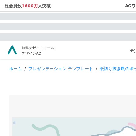
総会員数
1600万
人突破！
AC
無料デザインツール
テ
デザインAC
ホーム
/
プレゼンテーション テンプレート
/
紙切り抜き風のポ