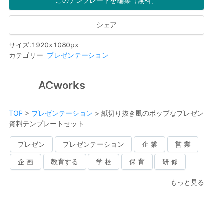
このテンプレートを編集（無料）
シェア
サイズ
:
1920
x
1080
px
カテゴリー
:
プレゼンテーション
ACworks
TOP
>
プレゼンテーション
>
紙切り抜き風のポップなプレゼン
資料テンプレートセット
プレゼン
プレゼンテーション
企 業
営 業
企 画
教育する
学 校
保 育
研 修
もっと見る