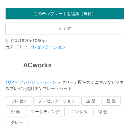
このテンプレートを編集（無料）
シェア
サイズ
:
1920
x
1080
px
カテゴリー
:
プレゼンテーション
ACworks
TOP
>
プレゼンテーション
>
グリーン配色のミニマルなビジネ
スプレゼン資料テンプレートセット
プレゼン
プレゼンテーション
企 業
営 業
企 画
マーケティング
コンサル
緑 色
グレー