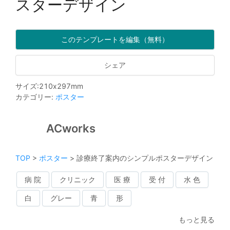
スターデザイン
このテンプレートを編集（無料）
シェア
サイズ
:
210
x
297
mm
カテゴリー
:
ポスター
ACworks
TOP
>
ポスター
>
診療終了案内のシンプルポスターデザイン
病 院
クリニック
医 療
受 付
水 色
白
グレー
青
形
もっと見る