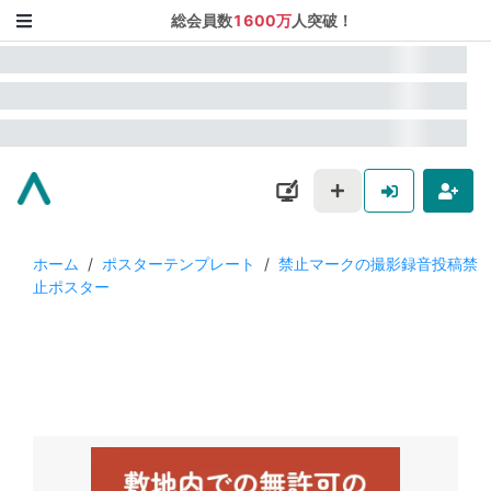
総会員数
1600万
人突破！
ホーム
/
ポスターテンプレート
/
禁止マークの撮影録音投稿禁
止ポスター