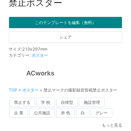
禁止ポスター
このテンプレートを編集（無料）
シェア
サイズ
:
210
x
297
mm
カテゴリー
:
ポスター
ACworks
TOP
>
ポスター
>
禁止マークの撮影録音投稿禁止ポスター
禁止する
学 校
自律型
施設管理
企 業
公共施設
赤 色
白
グレー
もっと見る