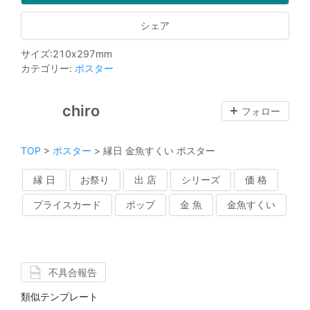
シェア
サイズ
:
210
x
297
mm
カテゴリー
:
ポスター
chiro
フォロー
TOP
>
ポスター
>
縁日 金魚すくい ポスター
縁 日
お祭り
出 店
シリーズ
価 格
プライスカード
ポップ
金 魚
金魚すくい
不具合報告
類似テンプレート