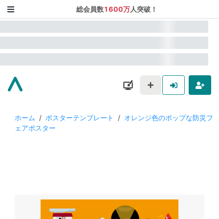
総会員数
1600万
人突破！
ホーム
/
ポスターテンプレート
/
オレンジ色のポップな防災フ
ェアポスター