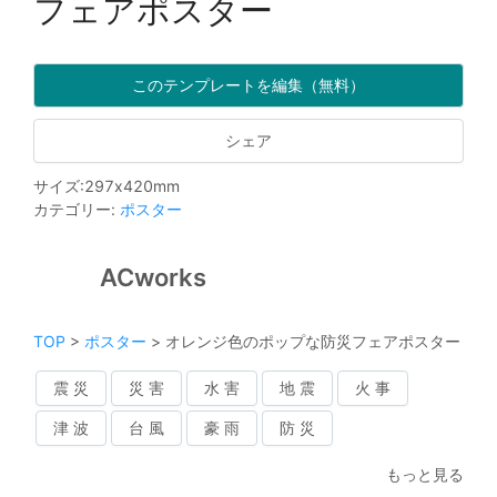
フェアポスター
このテンプレートを編集（無料）
シェア
サイズ
:
297
x
420
mm
カテゴリー
:
ポスター
ACworks
TOP
>
ポスター
>
オレンジ色のポップな防災フェアポスター
震 災
災 害
水 害
地 震
火 事
津 波
台 風
豪 雨
防 災
もっと見る