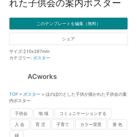
れた子供会の案内ポスター
このテンプレートを編集（無料）
シェア
サイズ
:
210
x
297
mm
カテゴリー
:
ポスター
ACworks
TOP
>
ポスター
>
ほのぼのとした子供が描かれた子供会の案
内ポスター
子供会
地 域
コミュニケーションする
入 会
育 児
子育て
カラー背景
黄 色
緑