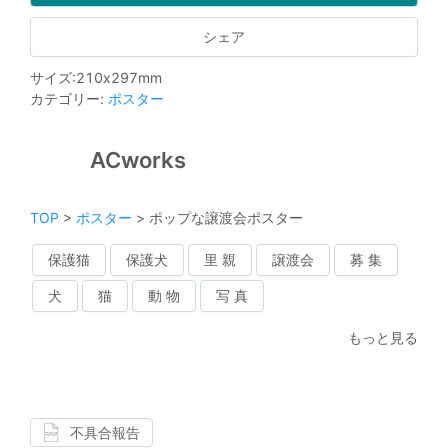
シェア
サイズ
:
210
x
297
mm
カテゴリー
:
ポスター
ACworks
TOP
>
ポスター
>
ポップな譲渡会ポスター
保護猫
保護犬
里 親
譲渡会
募 集
犬
猫
動 物
写 真
もっと見る
不具合報告