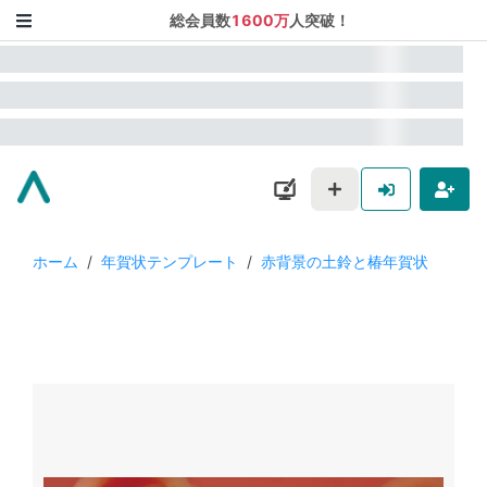
総会員数
1600万
人突破！
ホーム
/
年賀状テンプレート
/
赤背景の土鈴と椿年賀状