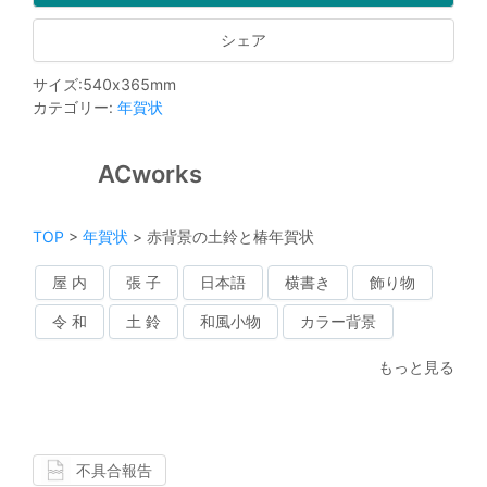
シェア
サイズ
:
540
x
365
mm
カテゴリー
:
年賀状
ACworks
TOP
>
年賀状
>
赤背景の土鈴と椿年賀状
屋 内
張 子
日本語
横書き
飾り物
令 和
土 鈴
和風小物
カラー背景
もっと見る
不具合報告