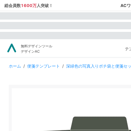
総会員数
1600万
人突破！
AC
無料デザインツール
テ
デザインAC
ホーム
/
便箋テンプレート
/
深緑色の写真入りポチ袋と便箋セ