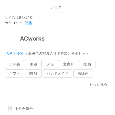
シェア
サイズ
:
297
x
210
mm
カテゴリー
:
便箋
ACworks
TOP
>
便箋
>
深緑色の写真入りポチ袋と便箋セット
ポチ袋
便 箋
メモ
文房具
雑 貨
ギフト
贈 答
ハンドメイド
深緑色
もっと見る
不具合報告