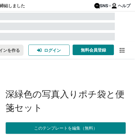
締結しました
SNS
ヘルプ
無料会員登録
インを作る
ログイン
深緑色の写真入りポチ袋と便
箋セット
このテンプレートを編集（無料）