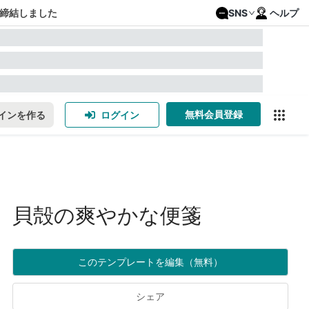
締結しました
SNS
ヘルプ
無料会員登録
インを作る
ログイン
貝殻の爽やかな便箋
このテンプレートを編集（無料）
シェア