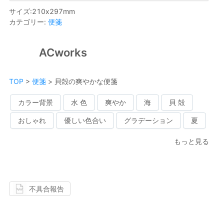
サイズ
:
210
x
297
mm
カテゴリー
:
便箋
ACworks
TOP
>
便箋
>
貝殻の爽やかな便箋
カラー背景
水 色
爽やか
海
貝 殻
おしゃれ
優しい色合い
グラデーション
夏
もっと見る
不具合報告