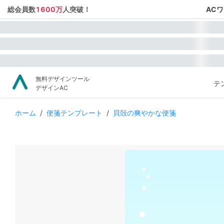
総会員数
1600万
人突破！
AC
無料デザインツール
テ
デザインAC
ホーム
/
便箋テンプレート
/
貝殻の爽やかな便箋