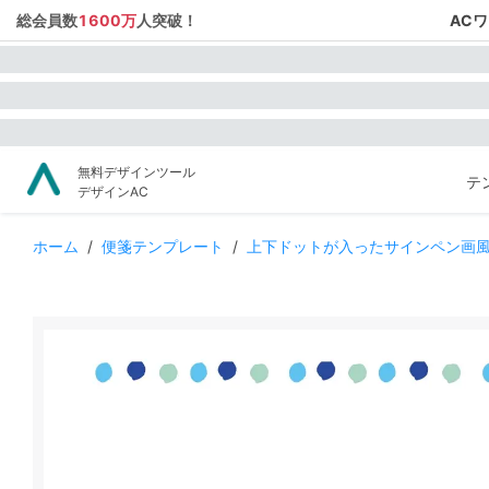
総会員数
1600万
人突破！
AC
無料デザインツール
テ
デザインAC
ホーム
/
便箋テンプレート
/
上下ドットが入ったサインペン画