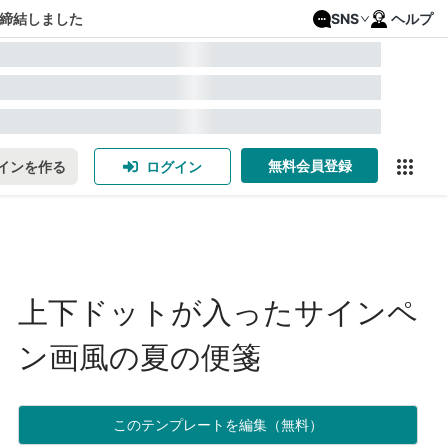
締結しました
SNS
ヘルプ
無料会員登録
インを作る
ログイン
上下ドットが入ったサインペ
ン画風の夏の便箋
このテンプレートを編集（無料）