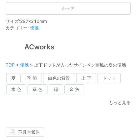
シェア
サイズ
:
297
x
210
mm
カテゴリー
:
便箋
ACworks
TOP
>
便箋
>
上下ドットが入ったサインペン画風の夏の便箋
夏
季 節
白色の背景
上 下
ドット
水 色
緑 色
緑
金 魚
もっと見る
不具合報告