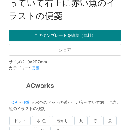
っていて右上に赤い魚のイ
ラストの便箋
このテンプレートを編集（無料）
シェア
サイズ
:
210
x
297
mm
カテゴリー
:
便箋
ACworks
TOP
>
便箋
>
水色のドットの透かしが入っていて右上に赤い
魚のイラストの便箋
ドット
水 色
透かし
丸
赤
魚