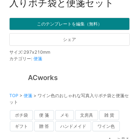
入りポチ袋と便箋セット
このテンプレートを編集（無料）
シェア
サイズ
:
297
x
210
mm
カテゴリー
:
便箋
ACworks
TOP
>
便箋
>
ワイン色のおしゃれな写真入りポチ袋と便箋セ
ット
ポチ袋
便 箋
メモ
文房具
雑 貨
ギフト
贈 答
ハンドメイド
ワイン色