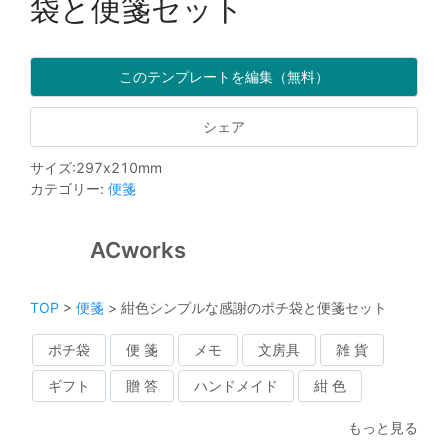
袋と便箋セット
このテンプレートを編集（無料）
シェア
サイズ
:
297
x
210
mm
カテゴリー
:
便箋
ACworks
TOP
>
便箋
>
紺色シンプルな感謝のポチ袋と便箋セット
ポチ袋
便 箋
メモ
文房具
雑 貨
ギフト
贈 答
ハンドメイド
紺 色
もっと見る