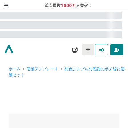
総会員数
1600万
人突破！
ホーム
/
便箋テンプレート
/
紺色シンプルな感謝のポチ袋と便
箋セット