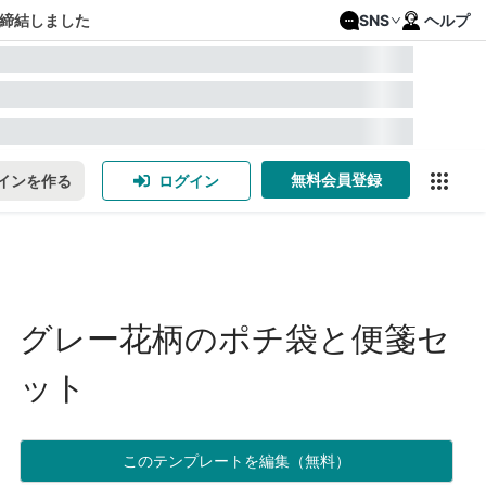
締結しました
SNS
ヘルプ
無料会員登録
インを作る
ログイン
グレー花柄のポチ袋と便箋セ
ット
このテンプレートを編集（無料）