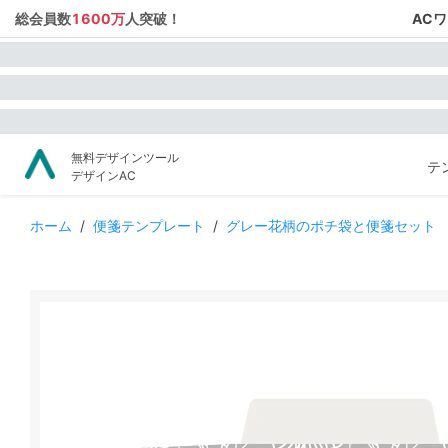
総会員数
1600万
人突破！
AC
無料デザインツール
テ
デザインAC
ホーム
/
便箋テンプレート
/
グレー花柄のポチ袋と便箋セット