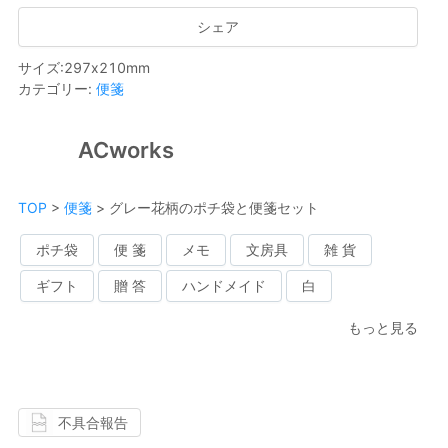
シェア
サイズ
:
297
x
210
mm
カテゴリー
:
便箋
ACworks
TOP
>
便箋
>
グレー花柄のポチ袋と便箋セット
ポチ袋
便 箋
メモ
文房具
雑 貨
ギフト
贈 答
ハンドメイド
白
もっと見る
不具合報告