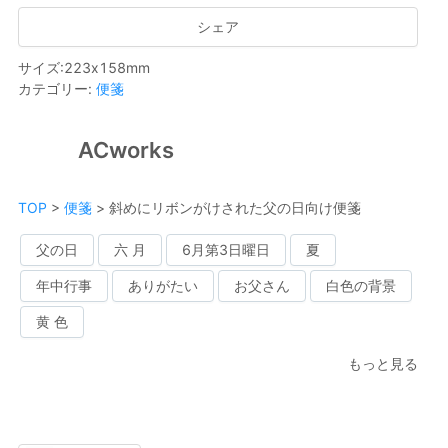
シェア
サイズ
:
223
x
158
mm
カテゴリー
:
便箋
ACworks
TOP
>
便箋
>
斜めにリボンがけされた父の日向け便箋
父の日
六 月
6月第3日曜日
夏
年中行事
ありがたい
お父さん
白色の背景
黄 色
もっと見る