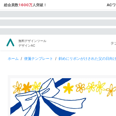
総会員数
1600万
人突破！
AC
無料デザインツール
テ
デザインAC
ホーム
/
便箋テンプレート
/
斜めにリボンがけされた父の日向