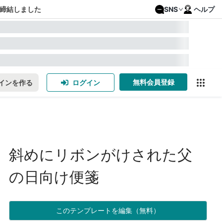
締結しました
SNS
ヘルプ
無料会員登録
インを作る
ログイン
斜めにリボンがけされた父
の日向け便箋
このテンプレートを編集（無料）