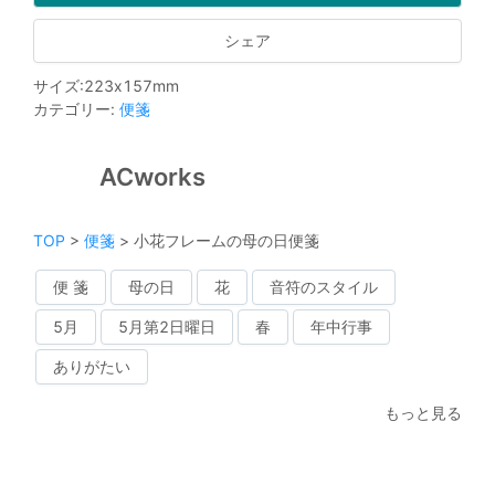
シェア
サイズ
:
223
x
157
mm
カテゴリー
:
便箋
ACworks
TOP
>
便箋
>
小花フレームの母の日便箋
便 箋
母の日
花
音符のスタイル
5月
5月第2日曜日
春
年中行事
ありがたい
もっと見る