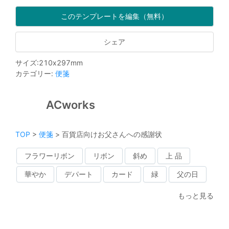
このテンプレートを編集（無料）
シェア
サイズ
:
210
x
297
mm
カテゴリー
:
便箋
ACworks
TOP
>
便箋
>
百貨店向けお父さんへの感謝状
フラワーリボン
リボン
斜め
上 品
華やか
デパート
カード
緑
父の日
もっと見る