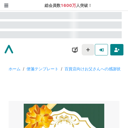
総会員数
1600万
人突破！
ホーム
/
便箋テンプレート
/
百貨店向けお父さんへの感謝状