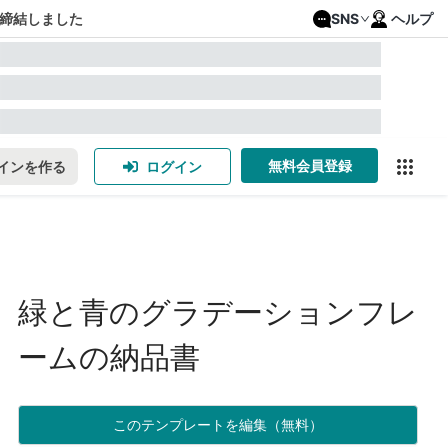
締結しました
SNS
ヘルプ
無料会員登録
インを作る
ログイン
緑と青のグラデーションフレ
ームの納品書
このテンプレートを編集（無料）