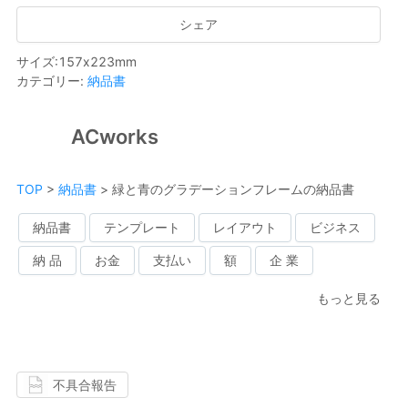
シェア
サイズ
:
157
x
223
mm
カテゴリー
:
納品書
ACworks
TOP
>
納品書
>
緑と青のグラデーションフレームの納品書
納品書
テンプレート
レイアウト
ビジネス
納 品
お金
支払い
額
企 業
もっと見る
不具合報告