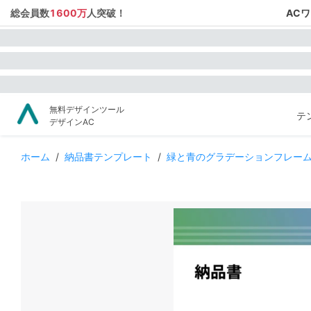
総会員数
1600万
人突破！
AC
無料デザインツール
テ
デザインAC
ホーム
/
納品書テンプレート
/
緑と青のグラデーションフレー