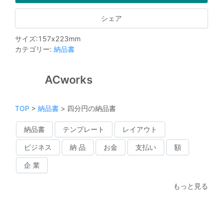
シェア
サイズ
:
157
x
223
mm
カテゴリー
:
納品書
ACworks
TOP
>
納品書
>
四分円の納品書
納品書
テンプレート
レイアウト
ビジネス
納 品
お金
支払い
額
企 業
もっと見る