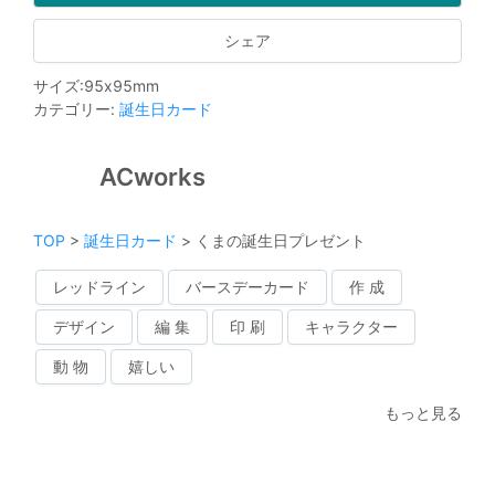
シェア
サイズ
:
95
x
95
mm
カテゴリー
:
誕生日カード
ACworks
TOP
>
誕生日カード
>
くまの誕生日プレゼント
レッドライン
バースデーカード
作 成
デザイン
編 集
印 刷
キャラクター
動 物
嬉しい
もっと見る