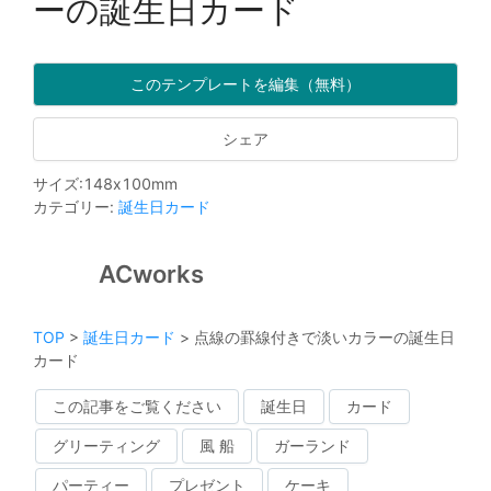
ーの誕生日カード
このテンプレートを編集（無料）
シェア
サイズ
:
148
x
100
mm
カテゴリー
:
誕生日カード
ACworks
TOP
>
誕生日カード
>
点線の罫線付きで淡いカラーの誕生日
カード
この記事をご覧ください
誕生日
カード
グリーティング
風 船
ガーランド
パーティー
プレゼント
ケーキ