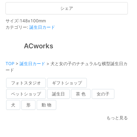
シェア
サイズ
:
148
x
100
mm
カテゴリー
:
誕生日カード
ACworks
TOP
>
誕生日カード
>
犬と女の子のナチュラルな横型誕生日カ
ード
フォトスタジオ
ギフトショップ
ペットショップ
誕生日
茶 色
女の子
犬
形
動 物
もっと見る