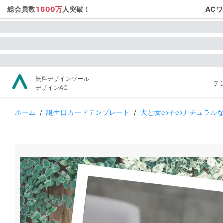
総会員数
1600万
人突破！
AC
無料デザインツール
テ
デザインAC
ホーム
/
誕生日カードテンプレート
/
犬と女の子のナチュラル