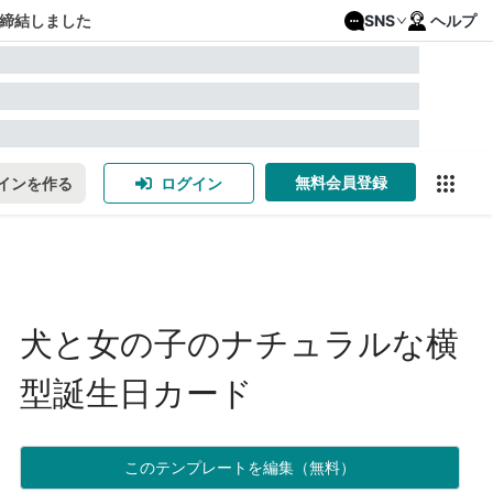
締結しました
SNS
ヘルプ
無料会員登録
インを作る
ログイン
犬と女の子のナチュラルな横
型誕生日カード
このテンプレートを編集（無料）