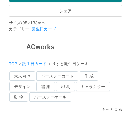
シェア
サイズ
:
95
x
133
mm
カテゴリー
:
誕生日カード
ACworks
TOP
>
誕生日カード
>
りすと誕生日ケーキ
大人向け
バースデーカード
作 成
デザイン
編 集
印 刷
キャラクター
動 物
バースデーケーキ
もっと見る