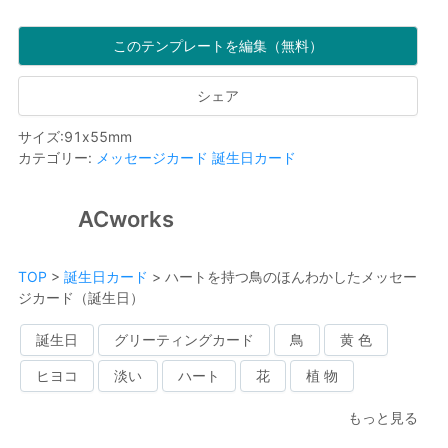
このテンプレートを編集（無料）
シェア
サイズ
:
91
x
55
mm
カテゴリー
:
メッセージカード
誕生日カード
ACworks
TOP
>
誕生日カード
>
ハートを持つ鳥のほんわかしたメッセー
ジカード（誕生日）
誕生日
グリーティングカード
鳥
黄 色
ヒヨコ
淡い
ハート
花
植 物
もっと見る