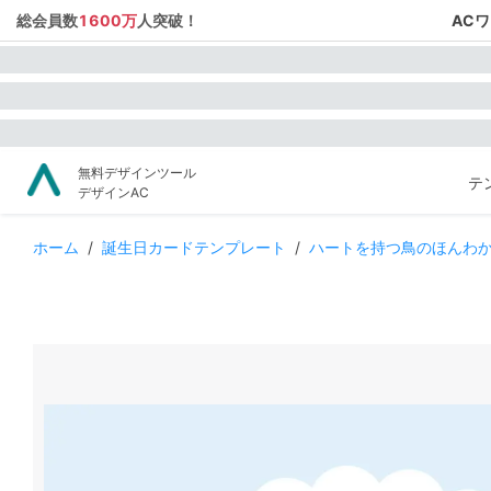
総会員数
1600万
人突破！
AC
無料デザインツール
テ
デザインAC
ホーム
/
誕生日カードテンプレート
/
ハートを持つ鳥のほんわ