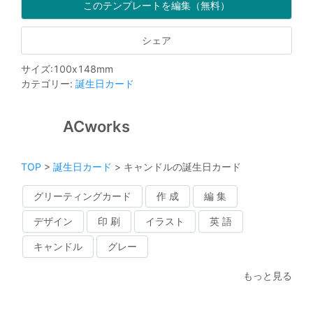
このテンプレートを編集（無料）
シェア
サイズ
:
100
x
148
mm
カテゴリー
:
誕生日カード
ACworks
TOP
>
誕生日カード
>
キャンドルの誕生日カード
グリーティングカード
作 成
編 集
デザイン
印 刷
イラスト
英 語
キャンドル
グレー
もっと見る